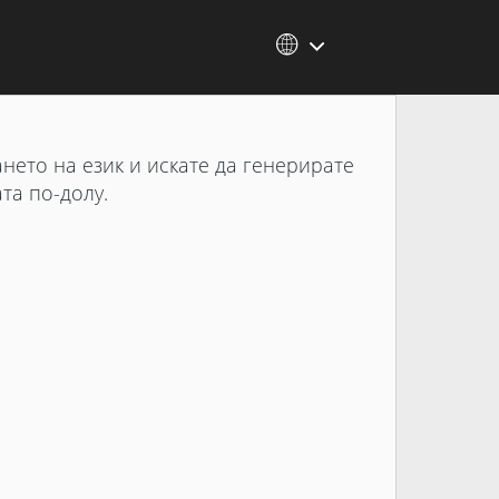
ането на език и искате да генерирате
та по-долу.