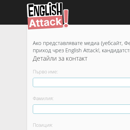
Ако представлявате медиа (уебсайт, Фе
приход чрез English Attack!, кандида
Детайли за контакт
Първо име:
Фамилия:
Позиция: