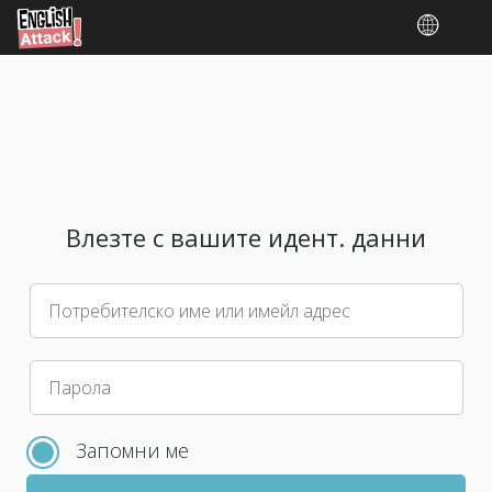
Влезте с вашите идент. данни
Потребителско име или имейл адрес
Моля,
Парола
изберете
нова
Запомни ме
парола
за