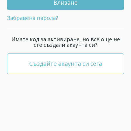
профила
си;
Забравена парола?
тя
трябва
да
Имате код за активиране, но все още не
е
сте създали акаунта си?
поне
5
знака.
Създайте акаунта си сега