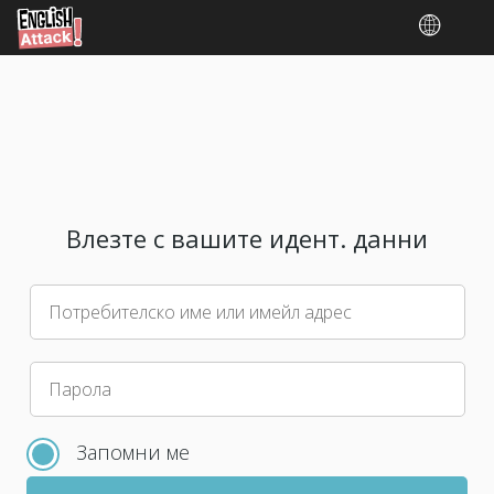
Влезте с вашите идент. данни
Потребителско име или имейл адрес
Моля,
Парола
изберете
нова
Запомни ме
парола
за