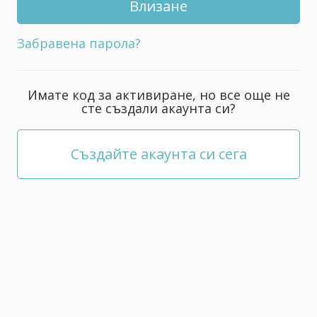
профила
си;
Забравена парола?
тя
трябва
да
Имате код за активиране, но все още не
е
сте създали акаунта си?
поне
5
знака.
Създайте акаунта си сега